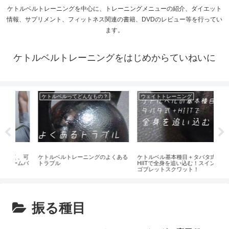
ケトルベルトレーニングを中心に、トレーニングメニューの紹介、ダイエット
情報、サプリメント、フィットネス関連の書籍、DVDのレビュー等を行ってい
ます。
ケトルベルトレーニングをはじめからていねいに
ケトルベルってどんなもの？
ウェイトトレーニング
ウ
、可
ケトルベルトレーニングのよくある
ケトルベル基本種目＋タバタ式＋
膝
ムバ
トラブル
HIITで全身を追い込む！スイング＆
ブ
ゴブレットスクワット！
振る種目