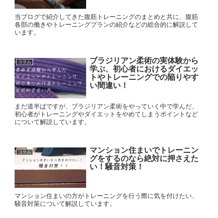
当ブログで紹介してきた腹筋トレーニングのまとめと共に、腹筋
各部の働きやトレーニングプランの紹介などの総合的に解説して
います。
ブラジリアン柔術の実体験から
コラム
学ぶ、初心者におけるダイエッ
トやトレーニングでの陥りやす
い間違い！
まだ道半ばですが、ブラジリアン柔術をやっていく中で学んだ、
初心者がトレーニングやダイエットをやめてしまうポイントなど
について解説しています。
マンション住まいでトレーニン
コラム
グをするのなら絶対に押さえた
い！騒音対策！
マンション住まいの方がトレーニングを行う際に気を付けたい、
騒音対策について解説しています。