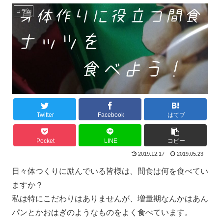
コラム
Twitter
Facebook
はてブ
Pocket
LINE
コピー
2019.12.17
2019.05.23
日々体つくりに励んでいる皆様は、間食は何を食べてい
ますか？
私は特にこだわりはありませんが、増量期なんかはあん
パンとかおはぎのようなものをよく食べています。