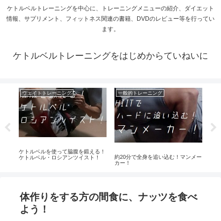
ケトルベルトレーニングを中心に、トレーニングメニューの紹介、ダイエット
情報、サプリメント、フィットネス関連の書籍、DVDのレビュー等を行ってい
ます。
ケトルベルトレーニングをはじめからていねいに
ウェイトトレーニング
一般的トレーニング
ケ
ルハ
ケトルベルを使って脇腹を鍛える！
ケト
約20分で全身を追い込む！マンメー
ケトルベル・ロシアンツイスト！
カー！
体作りをする方の間食に、ナッツを食べ
よう！