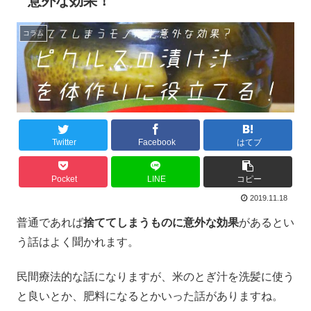
意外な効果！
コラム
Twitter
Facebook
はてブ
Pocket
LINE
コピー
2019.11.18
普通であれば
捨ててしまうものに意外な効果
があるとい
う話はよく聞かれます。
民間療法的な話になりますが、米のとぎ汁を洗髪に使う
と良いとか、肥料になるとかいった話がありますね。