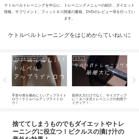
ケトルベルトレーニングを中心に、トレーニングメニューの紹介、ダイエット
情報、サプリメント、フィットネス関連の書籍、DVDのレビュー等を行ってい
ます。
ケトルベルトレーニングをはじめからていねいに
ウェイトトレーニング
コラム
ケ
＋
手首や肩を痛めにくいアップライト
筋持久力だけでなく、サイズアップ
引く
グ＆
ロウ！ケトルベルアップライトロ
に！タバタ式トレーニングの利用ア
ング
ウ！
イディア！
捨ててしまうものでもダイエットやトレ
ーニングに役立つ！ピクルスの漬け汁の