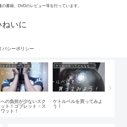
の書籍、DVDのレビュー等を行っています。
いねいに
イバシーポリシー
ウェイトトレーニング
ケトルベルってどんなもの？
ケトルベ
膝への負担が少ないスク
ケトルベルを買ってみよ
全身の
ワット！ゴブレット・ス
う！
養う！
クワット！
ーン！