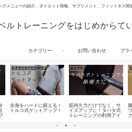
ングメニューの紹介、ダイエット情報、サプリメント、フィットネス関連
ベルトレーニングをはじめからて
カテゴリー
お問い合わせ
プラ
ウェイトトレーニング
コラム
タ
全身をハードに鍛える！
筋持久力だけでなく、サ
追
トルコ式ゲットアップ！
イズアップに！タバタ式
ブ
トレーニングの利用アイ
ディア！