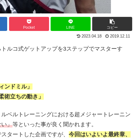
Pocket
LINE
コピー
2023.04.18
2019.12.11
るトルコ式ゲットアップを3ステップでマスターす
ィンドミル」
柔術立ちの動き」
トルベルトレーニングにおける超メジャートレーニン
ない」
等といった事が良く聞かれます。
でスタートした企画ですが、
今回はいよいよ最終章、