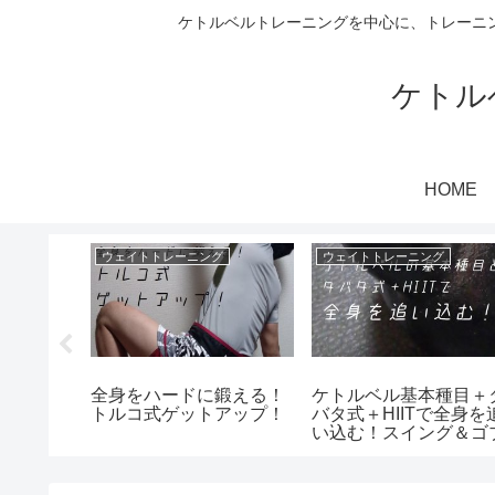
ケトルベルトレーニングを中心に、トレーニ
ケトル
HOME
ング
ウェイトトレーニング
ウェイトトレーニング
作る！ケ
全身をハードに鍛える！
ケトルベル基本種目＋
ル！
トルコ式ゲットアップ！
バタ式＋HIITで全身を
い込む！スイング＆ゴ
レットスクワット！