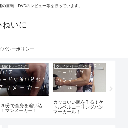
の書籍、DVDのレビュー等を行っています。
いねいに
イバシーポリシー
一般的トレーニング
ウェイトトレーニング
ウェイト
カッコいい腕を作る！ケ
ケトル
約20分で全身を追い込
トルベルニーリングハン
を鍛え
む！マンメーカー！
マーカール！
ロシア