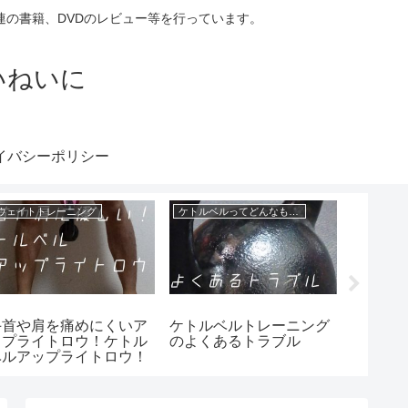
の書籍、DVDのレビュー等を行っています。
いねいに
イバシーポリシー
ウェイトトレーニング
ケトルベルってどんなもの？
一般的ト
手首や肩を痛めにくいア
ケトルベルトレーニング
約20分
ップライトロウ！ケトル
のよくあるトラブル
む！マ
ベルアップライトロウ！