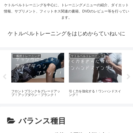
ケトルベルトレーニングを中心に、トレーニングメニューの紹介、ダイエット
情報、サプリメント、フィットネス関連の書籍、DVDのレビュー等を行ってい
ます。
ケトルベルトレーニングをはじめからていねいに
一般的トレーニング
ケトルベルトレーニング
一
イト
フロントプランクをグレードアッ
引く力を強化する！ワンハンドスイ
握力
ロ
プ！アップダウン・プランク！
ング！
力を
バランス種目