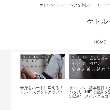
ケトルベルトレーニングを中心に、トレーニ
ケトル
HOME
ケトルベルってどんなもの？
ウェイトトレーニング
ウェイトトレーニング
ーニング
全身をハードに鍛える！
ケトルベル基本種目＋
ブル
トルコ式ゲットアップ！
バタ式＋HIITで全身を
い込む！スイング＆ゴ
レットスクワット！