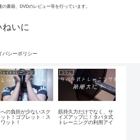
の書籍、DVDのレビュー等を行っています。
いねいに
イバシーポリシー
ウェイトトレーニング
コラム
ケトルベ
膝への負担が少ないスク
筋持久力だけでなく、サ
猫背を
ワット！ゴブレット・ス
イズアップに！タバタ式
らかく
クワット！
トレーニングの利用アイ
る！ケ
ディア！
ー＆ヘ